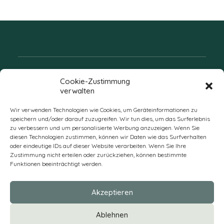
Folgen Sie uns
Cookie-Zustimmung
verwalten
Wir verwenden Technologien wie Cookies, um Geräteinformationen zu
speichern und/oder darauf zuzugreifen. Wir tun dies, um das Surferlebnis
zu verbessern und um personalisierte Werbung anzuzeigen. Wenn Sie
diesen Technologien zustimmen, können wir Daten wie das Surfverhalten
oder eindeutige IDs auf dieser Website verarbeiten. Wenn Sie Ihre
Zustimmung nicht erteilen oder zurückziehen, können bestimmte
Funktionen beeinträchtigt werden.
DE
Akzeptieren
* Alle Preise verstehen sich zzgl. Mehrwertsteuer und Versandkosten
Ablehnen
und ggf. Nachnahmegebühren, wenn nicht anders beschrieben