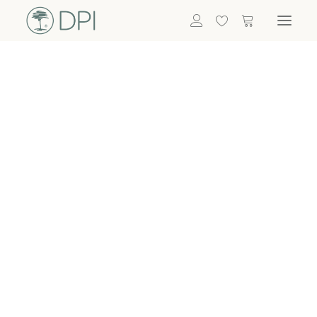
Hortensien
ALLE BLUMEN
DPI SHOP
GRÜNPFLANZEN
Eukalyptus
Bambus
Efeu
Bitte
Bonsai
einloggen, um
Palmen
Details zu
ALLE GRÜNPFLANZEN
ACCESSOIRES
sehen
Vasen & Töpfe
Laternen
Dekoartikel & Skulpturen
Lebensmittel
Kerzenhalter
ALLE ACCESSOIRES
Termin buchen
Nachricht schreiben