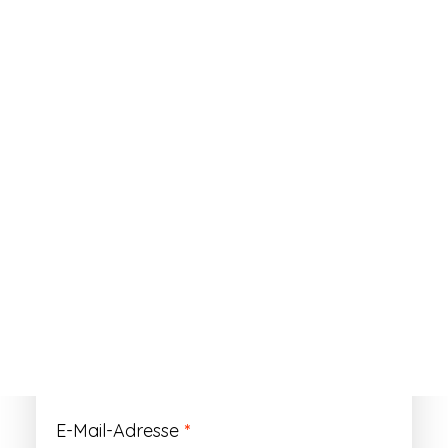
ANMELDEN
Passwort vergessen?
Registrieren
Erforderlich
Benutzername
*
Der Benutzername ist vorläufig und wird
durch Ihre Kundennummer ersetzt.
Erforderlich
E-Mail-Adresse
*