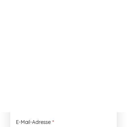
ANMELDEN
Passwort vergessen?
Registrieren
Erforderlich
Benutzername
*
Der Benutzername ist vorläufig und wird
durch Ihre Kundennummer ersetzt.
Erforderlich
E-Mail-Adresse
*