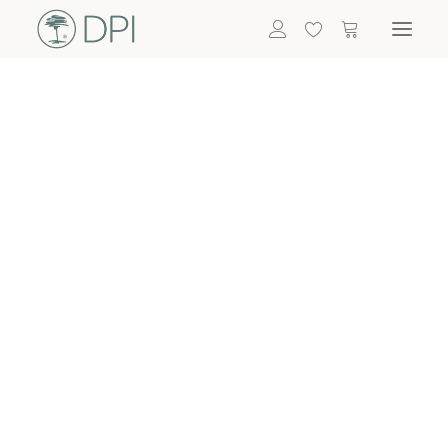
Hortensien
ALLE BLUMEN
DPI SHOP
GRÜNPFLANZEN
Eukalyptus
Bambus
Efeu
Bitte
Bonsai
einloggen, um
Palmen
Details zu
ALLE GRÜNPFLANZEN
ACCESSOIRES
sehen
Vasen & Töpfe
Laternen
Dekoartikel & Skulpturen
Lebensmittel
Kerzenhalter
ALLE ACCESSOIRES
Termin buchen
Nachricht schreiben