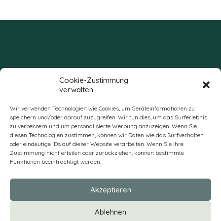
Folgen Sie uns
Cookie-Zustimmung
verwalten
Wir verwenden Technologien wie Cookies, um Geräteinformationen zu
speichern und/oder darauf zuzugreifen. Wir tun dies, um das Surferlebnis
zu verbessern und um personalisierte Werbung anzuzeigen. Wenn Sie
diesen Technologien zustimmen, können wir Daten wie das Surfverhalten
oder eindeutige IDs auf dieser Website verarbeiten. Wenn Sie Ihre
Zustimmung nicht erteilen oder zurückziehen, können bestimmte
Funktionen beeinträchtigt werden.
DE
Akzeptieren
* Alle Preise verstehen sich zzgl. Mehrwertsteuer und Versandkosten
Ablehnen
und ggf. Nachnahmegebühren, wenn nicht anders beschrieben