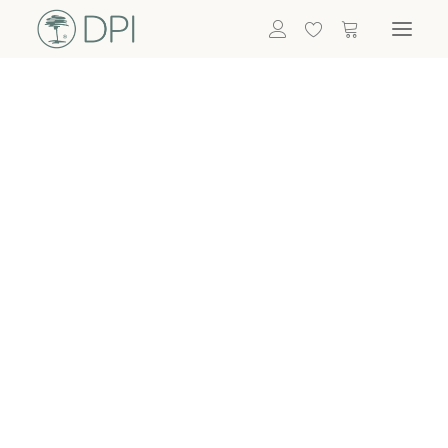
Hortensien
ALLE BLUMEN
DPI SHOP
GRÜNPFLANZEN
Eukalyptus
Bambus
Efeu
Bitte
Bonsai
einloggen, um
Palmen
Details zu
ALLE GRÜNPFLANZEN
ACCESSOIRES
sehen
Vasen & Töpfe
Laternen
Dekoartikel & Skulpturen
Lebensmittel
Kerzenhalter
ALLE ACCESSOIRES
Termin buchen
Nachricht schreiben