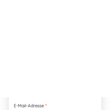
ANMELDEN
Passwort vergessen?
Registrieren
Erforderlich
Benutzername
*
Der Benutzername ist vorläufig und wird
durch Ihre Kundennummer ersetzt.
Erforderlich
E-Mail-Adresse
*