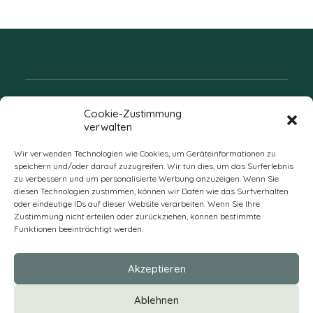
Folgen Sie uns
Cookie-Zustimmung
verwalten
Wir verwenden Technologien wie Cookies, um Geräteinformationen zu
speichern und/oder darauf zuzugreifen. Wir tun dies, um das Surferlebnis
zu verbessern und um personalisierte Werbung anzuzeigen. Wenn Sie
diesen Technologien zustimmen, können wir Daten wie das Surfverhalten
oder eindeutige IDs auf dieser Website verarbeiten. Wenn Sie Ihre
Zustimmung nicht erteilen oder zurückziehen, können bestimmte
Funktionen beeinträchtigt werden.
DE
Akzeptieren
* Alle Preise verstehen sich zzgl. Mehrwertsteuer und Versandkosten
Ablehnen
und ggf. Nachnahmegebühren, wenn nicht anders beschrieben