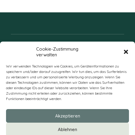
Folgen Sie uns
Cookie-Zustimmung
verwalten
Wir verwenden Technologien wie Cookies, um Geräteinformationen zu
speichern und/oder darauf zuzugreifen. Wir tun dies, um das Surferlebnis
zu verbessern und um personalisierte Werbung anzuzeigen. Wenn Sie
diesen Technologien zustimmen, können wir Daten wie das Surfverhalten
oder eindeutige IDs auf dieser Website verarbeiten. Wenn Sie Ihre
Zustimmung nicht erteilen oder zurückziehen, können bestimmte
Funktionen beeinträchtigt werden.
DE
Akzeptieren
* Alle Preise verstehen sich zzgl. Mehrwertsteuer und Versandkosten
Ablehnen
und ggf. Nachnahmegebühren, wenn nicht anders beschrieben