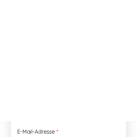
ANMELDEN
Passwort vergessen?
Registrieren
Erforderlich
Benutzername
*
Der Benutzername ist vorläufig und wird
durch Ihre Kundennummer ersetzt.
Erforderlich
E-Mail-Adresse
*