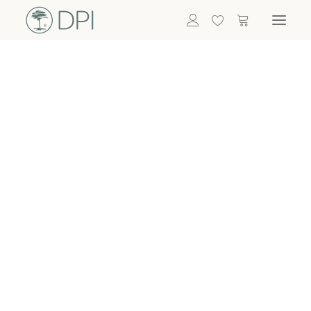
Hortensien
ALLE BLUMEN
DPI SHOP
GRÜNPFLANZEN
Eukalyptus
Bambus
Efeu
Bitte
Bonsai
einloggen, um
Palmen
Details zu
ALLE GRÜNPFLANZEN
ACCESSOIRES
sehen
Vasen & Töpfe
Laternen
Dekoartikel & Skulpturen
Lebensmittel
Kerzenhalter
ALLE ACCESSOIRES
Termin buchen
Nachricht schreiben