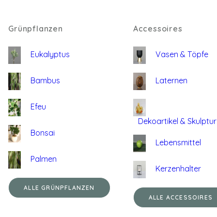
Grünpflanzen
Accessoires
Eukalyptus
Vasen & Töpfe
Bambus
Laternen
Efeu
Dekoartikel & Skulptu
Bonsai
Lebensmittel
Palmen
Kerzenhalter
ALLE GRÜNPFLANZEN
ALLE ACCESSOIRES