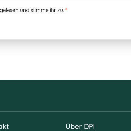
gelesen und stimme ihr zu.
*
akt
Über DPI