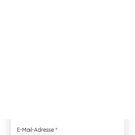
ANMELDEN
Passwort vergessen?
Registrieren
Erforderlich
Benutzername
*
Der Benutzername ist vorläufig und wird
durch Ihre Kundennummer ersetzt.
Erforderlich
E-Mail-Adresse
*