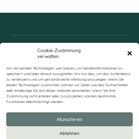
Folgen Sie uns
Cookie-Zustimmung
verwalten
Wir verwenden Technologien wie Cookies, um Geräteinformationen zu
speichern und/oder darauf zuzugreifen. Wir tun dies, um das Surferlebnis
zu verbessern und um personalisierte Werbung anzuzeigen. Wenn Sie
diesen Technologien zustimmen, können wir Daten wie das Surfverhalten
oder eindeutige IDs auf dieser Website verarbeiten. Wenn Sie Ihre
Zustimmung nicht erteilen oder zurückziehen, können bestimmte
Funktionen beeinträchtigt werden.
DE
Akzeptieren
* Alle Preise verstehen sich zzgl. Mehrwertsteuer und Versandkosten
Ablehnen
und ggf. Nachnahmegebühren, wenn nicht anders beschrieben