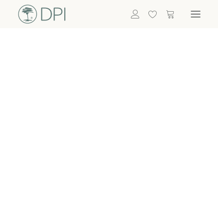
Hortensien
ALLE BLUMEN
DPI SHOP
GRÜNPFLANZEN
Eukalyptus
Bambus
Efeu
Bitte
Bonsai
einloggen, um
Palmen
Details zu
ALLE GRÜNPFLANZEN
ACCESSOIRES
sehen
Vasen & Töpfe
Laternen
Dekoartikel & Skulpturen
Lebensmittel
Kerzenhalter
ALLE ACCESSOIRES
Termin buchen
Nachricht schreiben