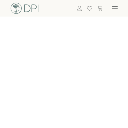
Hortensien
ALLE BLUMEN
DPI SHOP
GRÜNPFLANZEN
Eukalyptus
Bambus
Efeu
Bitte
Bonsai
einloggen, um
Palmen
Details zu
ALLE GRÜNPFLANZEN
ACCESSOIRES
sehen
Vasen & Töpfe
Laternen
Dekoartikel & Skulpturen
Lebensmittel
Kerzenhalter
ALLE ACCESSOIRES
Termin buchen
Nachricht schreiben