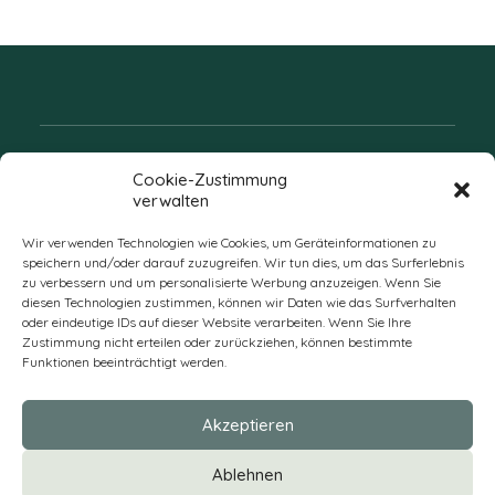
Folgen Sie uns
Cookie-Zustimmung
verwalten
Wir verwenden Technologien wie Cookies, um Geräteinformationen zu
speichern und/oder darauf zuzugreifen. Wir tun dies, um das Surferlebnis
zu verbessern und um personalisierte Werbung anzuzeigen. Wenn Sie
diesen Technologien zustimmen, können wir Daten wie das Surfverhalten
oder eindeutige IDs auf dieser Website verarbeiten. Wenn Sie Ihre
Zustimmung nicht erteilen oder zurückziehen, können bestimmte
Funktionen beeinträchtigt werden.
DE
Akzeptieren
* Alle Preise verstehen sich zzgl. Mehrwertsteuer und Versandkosten
Ablehnen
und ggf. Nachnahmegebühren, wenn nicht anders beschrieben