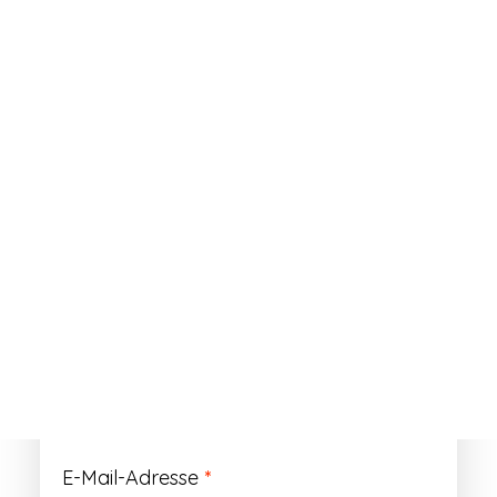
ANMELDEN
Passwort vergessen?
Registrieren
Erforderlich
Benutzername
*
Der Benutzername ist vorläufig und wird
durch Ihre Kundennummer ersetzt.
Erforderlich
E-Mail-Adresse
*