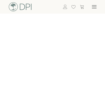
Hortensien
ALLE BLUMEN
DPI SHOP
GRÜNPFLANZEN
Eukalyptus
Bambus
Efeu
Bitte
Bonsai
einloggen, um
Palmen
Details zu
ALLE GRÜNPFLANZEN
ACCESSOIRES
sehen
Vasen & Töpfe
Laternen
Dekoartikel & Skulpturen
Lebensmittel
Kerzenhalter
ALLE ACCESSOIRES
Termin buchen
Nachricht schreiben