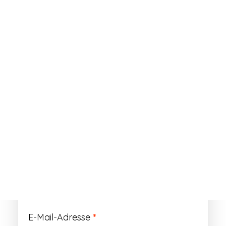
ANMELDEN
Passwort vergessen?
Registrieren
Erforderlich
Benutzername
*
Der Benutzername ist vorläufig und wird
durch Ihre Kundennummer ersetzt.
Erforderlich
E-Mail-Adresse
*