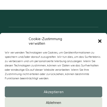
Folgen Sie uns
Cookie-Zustimmung
verwalten
Wir verwenden Technologien wie Cookies, um Geräteinformationen zu
speichern und/oder darauf zuzugreifen. Wir tun dies, um das Surferlebnis
zu verbessern und um personalisierte Werbung anzuzeigen. Wenn Sie
diesen Technologien zustimmen, können wir Daten wie das Surfverhalten
oder eindeutige IDs auf dieser Website verarbeiten. Wenn Sie Ihre
Zustimmung nicht erteilen oder zurückziehen, können bestimmte
Funktionen beeinträchtigt werden.
DE
Akzeptieren
* Alle Preise verstehen sich zzgl. Mehrwertsteuer und Versandkosten
Ablehnen
und ggf. Nachnahmegebühren, wenn nicht anders beschrieben