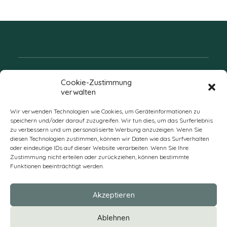
Folgen Sie uns
Cookie-Zustimmung
verwalten
Wir verwenden Technologien wie Cookies, um Geräteinformationen zu
speichern und/oder darauf zuzugreifen. Wir tun dies, um das Surferlebnis
zu verbessern und um personalisierte Werbung anzuzeigen. Wenn Sie
diesen Technologien zustimmen, können wir Daten wie das Surfverhalten
oder eindeutige IDs auf dieser Website verarbeiten. Wenn Sie Ihre
Zustimmung nicht erteilen oder zurückziehen, können bestimmte
Funktionen beeinträchtigt werden.
DE
Akzeptieren
* Alle Preise verstehen sich zzgl. Mehrwertsteuer und Versandkosten
Ablehnen
und ggf. Nachnahmegebühren, wenn nicht anders beschrieben