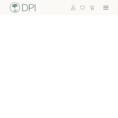
Hortensien
ALLE BLUMEN
DPI SHOP
GRÜNPFLANZEN
Eukalyptus
Bambus
Efeu
Bitte
Bonsai
einloggen, um
Palmen
Details zu
ALLE GRÜNPFLANZEN
ACCESSOIRES
sehen
Vasen & Töpfe
Laternen
Dekoartikel & Skulpturen
Lebensmittel
Kerzenhalter
ALLE ACCESSOIRES
Termin buchen
Nachricht schreiben