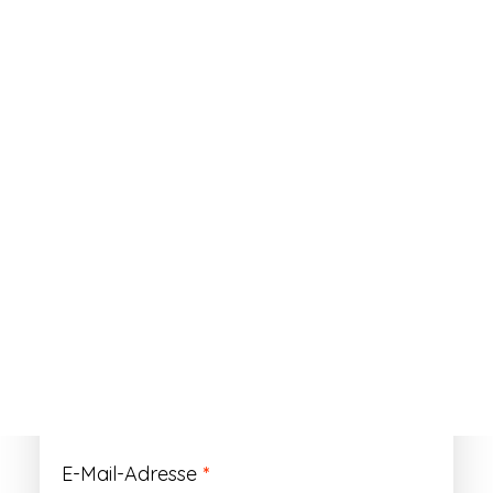
ANMELDEN
Passwort vergessen?
Registrieren
Erforderlich
Benutzername
*
Der Benutzername ist vorläufig und wird
durch Ihre Kundennummer ersetzt.
Erforderlich
E-Mail-Adresse
*