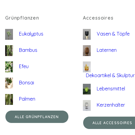
Grünpflanzen
Accessoires
Eukalyptus
Vasen & Töpfe
Bambus
Laternen
Efeu
Dekoartikel & Skulptu
Bonsai
Lebensmittel
Palmen
Kerzenhalter
ALLE GRÜNPFLANZEN
ALLE ACCESSOIRES