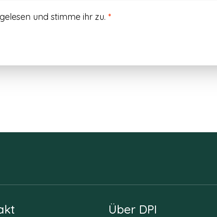
gelesen und stimme ihr zu.
*
akt
Über DPI