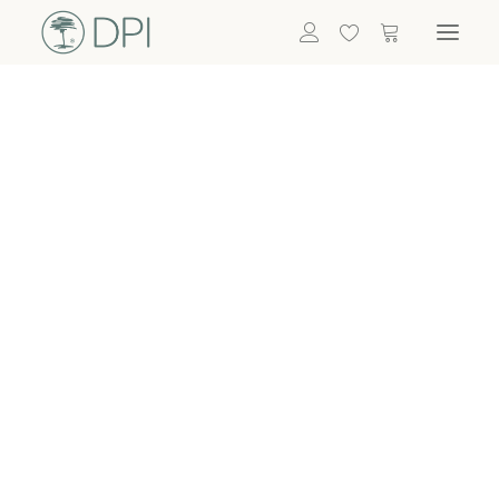
Hortensien
ALLE BLUMEN
DPI SHOP
GRÜNPFLANZEN
Eukalyptus
Bambus
Efeu
Bitte
Bonsai
einloggen, um
Palmen
Details zu
ALLE GRÜNPFLANZEN
ACCESSOIRES
sehen
Vasen & Töpfe
Laternen
Dekoartikel & Skulpturen
Lebensmittel
Kerzenhalter
ALLE ACCESSOIRES
Termin buchen
Nachricht schreiben