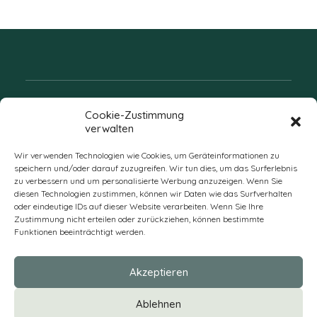
Folgen Sie uns
Cookie-Zustimmung
verwalten
Wir verwenden Technologien wie Cookies, um Geräteinformationen zu
speichern und/oder darauf zuzugreifen. Wir tun dies, um das Surferlebnis
zu verbessern und um personalisierte Werbung anzuzeigen. Wenn Sie
diesen Technologien zustimmen, können wir Daten wie das Surfverhalten
oder eindeutige IDs auf dieser Website verarbeiten. Wenn Sie Ihre
Zustimmung nicht erteilen oder zurückziehen, können bestimmte
Funktionen beeinträchtigt werden.
DE
Akzeptieren
* Alle Preise verstehen sich zzgl. Mehrwertsteuer und Versandkosten
Ablehnen
und ggf. Nachnahmegebühren, wenn nicht anders beschrieben