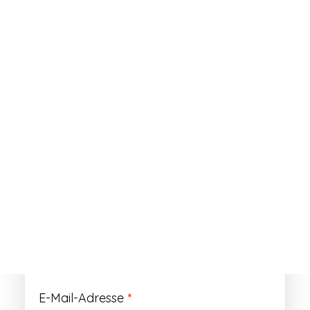
ANMELDEN
Passwort vergessen?
Registrieren
Erforderlich
Benutzername
*
Der Benutzername ist vorläufig und wird
durch Ihre Kundennummer ersetzt.
Erforderlich
E-Mail-Adresse
*