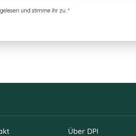
gelesen und stimme ihr zu.
*
akt
Über DPI