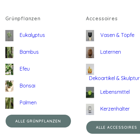
Grünpflanzen
Accessoires
Eukalyptus
Vasen & Töpfe
Bambus
Laternen
Efeu
Dekoartikel & Skulptu
Bonsai
Lebensmittel
Palmen
Kerzenhalter
ALLE GRÜNPFLANZEN
ALLE ACCESSOIRES