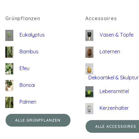
Grünpflanzen
Accessoires
Eukalyptus
Vasen & Töpfe
Bambus
Laternen
Efeu
Dekoartikel & Skulptu
Bonsai
Lebensmittel
Palmen
Kerzenhalter
ALLE GRÜNPFLANZEN
ALLE ACCESSOIRES