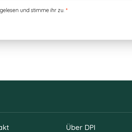
gelesen und stimme ihr zu.
*
akt
Über DPI