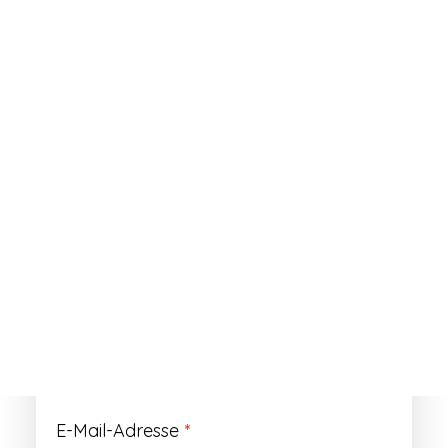
ANMELDEN
Passwort vergessen?
Registrieren
Erforderlich
Benutzername
*
Der Benutzername ist vorläufig und wird
durch Ihre Kundennummer ersetzt.
Erforderlich
E-Mail-Adresse
*