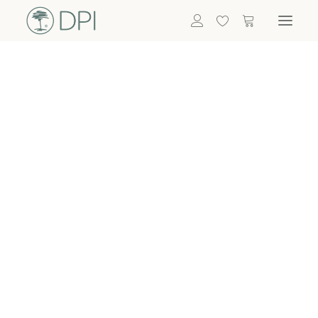
Hortensien
ALLE BLUMEN
DPI SHOP
GRÜNPFLANZEN
Eukalyptus
Bambus
Efeu
Bitte
Bonsai
einloggen, um
Palmen
Details zu
ALLE GRÜNPFLANZEN
ACCESSOIRES
sehen
Vasen & Töpfe
Laternen
Dekoartikel & Skulpturen
Lebensmittel
Kerzenhalter
ALLE ACCESSOIRES
Termin buchen
Nachricht schreiben