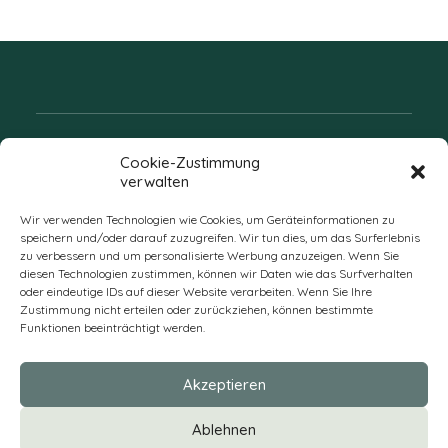
Folgen Sie uns
Cookie-Zustimmung
verwalten
Wir verwenden Technologien wie Cookies, um Geräteinformationen zu
speichern und/oder darauf zuzugreifen. Wir tun dies, um das Surferlebnis
zu verbessern und um personalisierte Werbung anzuzeigen. Wenn Sie
diesen Technologien zustimmen, können wir Daten wie das Surfverhalten
oder eindeutige IDs auf dieser Website verarbeiten. Wenn Sie Ihre
Zustimmung nicht erteilen oder zurückziehen, können bestimmte
Funktionen beeinträchtigt werden.
DE
Akzeptieren
* Alle Preise verstehen sich zzgl. Mehrwertsteuer und Versandkosten
Ablehnen
und ggf. Nachnahmegebühren, wenn nicht anders beschrieben