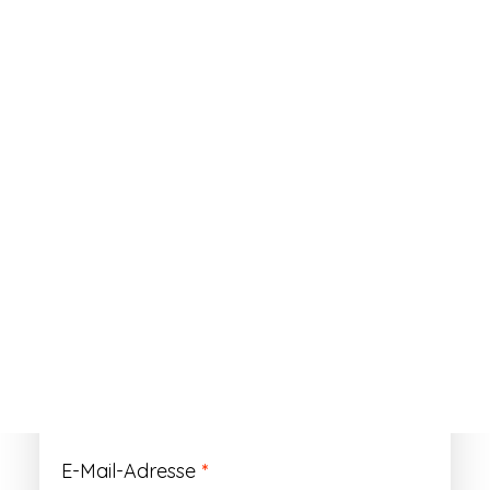
ANMELDEN
Passwort vergessen?
Registrieren
Erforderlich
Benutzername
*
Der Benutzername ist vorläufig und wird
durch Ihre Kundennummer ersetzt.
Erforderlich
E-Mail-Adresse
*