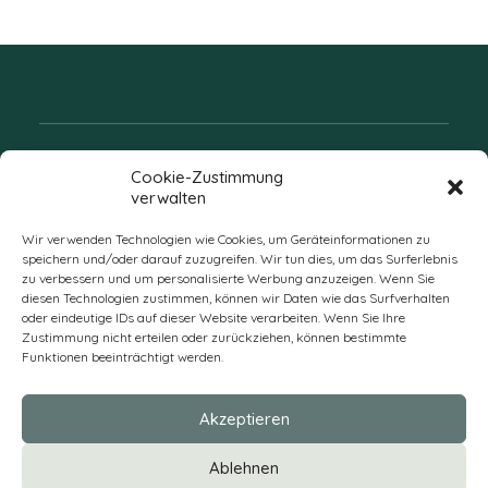
Folgen Sie uns
Cookie-Zustimmung
verwalten
Wir verwenden Technologien wie Cookies, um Geräteinformationen zu
speichern und/oder darauf zuzugreifen. Wir tun dies, um das Surferlebnis
zu verbessern und um personalisierte Werbung anzuzeigen. Wenn Sie
diesen Technologien zustimmen, können wir Daten wie das Surfverhalten
oder eindeutige IDs auf dieser Website verarbeiten. Wenn Sie Ihre
Zustimmung nicht erteilen oder zurückziehen, können bestimmte
Funktionen beeinträchtigt werden.
DE
Akzeptieren
* Alle Preise verstehen sich zzgl. Mehrwertsteuer und Versandkosten
Ablehnen
und ggf. Nachnahmegebühren, wenn nicht anders beschrieben