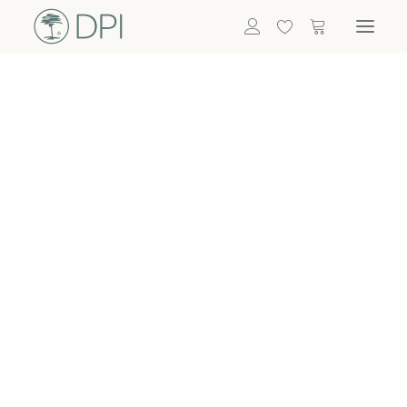
Hortensien
ALLE BLUMEN
DPI SHOP
GRÜNPFLANZEN
Eukalyptus
Bambus
Efeu
Bitte
Bonsai
einloggen, um
Palmen
Details zu
ALLE GRÜNPFLANZEN
ACCESSOIRES
sehen
Vasen & Töpfe
Laternen
Dekoartikel & Skulpturen
Lebensmittel
Kerzenhalter
ALLE ACCESSOIRES
Termin buchen
Nachricht schreiben