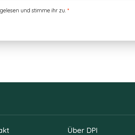
gelesen und stimme ihr zu.
*
akt
Über DPI