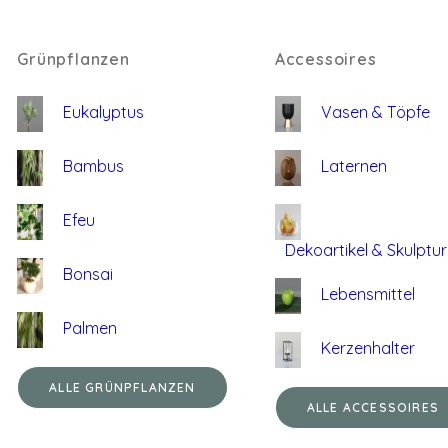
Grünpflanzen
Accessoires
Eukalyptus
Vasen & Töpfe
Bambus
Laternen
Efeu
Dekoartikel & Skulptu
Bonsai
Lebensmittel
Palmen
Kerzenhalter
ALLE GRÜNPFLANZEN
ALLE ACCESSOIRES