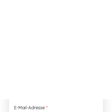
ANMELDEN
Passwort vergessen?
Registrieren
Erforderlich
Benutzername
*
Der Benutzername ist vorläufig und wird
durch Ihre Kundennummer ersetzt.
Erforderlich
E-Mail-Adresse
*