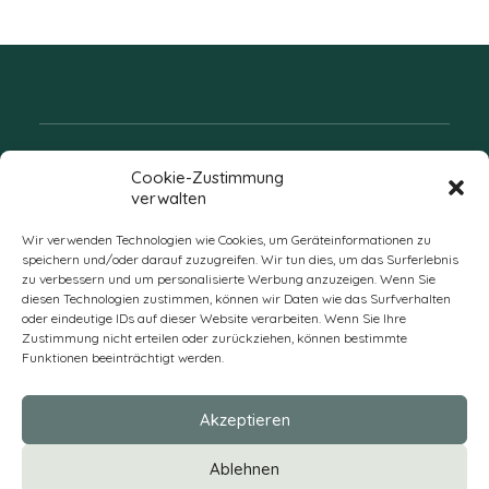
Folgen Sie uns
Cookie-Zustimmung
verwalten
Wir verwenden Technologien wie Cookies, um Geräteinformationen zu
speichern und/oder darauf zuzugreifen. Wir tun dies, um das Surferlebnis
zu verbessern und um personalisierte Werbung anzuzeigen. Wenn Sie
diesen Technologien zustimmen, können wir Daten wie das Surfverhalten
oder eindeutige IDs auf dieser Website verarbeiten. Wenn Sie Ihre
Zustimmung nicht erteilen oder zurückziehen, können bestimmte
Funktionen beeinträchtigt werden.
DE
Akzeptieren
* Alle Preise verstehen sich zzgl. Mehrwertsteuer und Versandkosten
Ablehnen
und ggf. Nachnahmegebühren, wenn nicht anders beschrieben