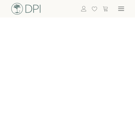
Hortensien
ALLE BLUMEN
DPI SHOP
GRÜNPFLANZEN
Eukalyptus
Bambus
Efeu
Bitte
Bonsai
einloggen, um
Palmen
Details zu
ALLE GRÜNPFLANZEN
ACCESSOIRES
sehen
Vasen & Töpfe
Laternen
Dekoartikel & Skulpturen
Lebensmittel
Kerzenhalter
ALLE ACCESSOIRES
Termin buchen
Nachricht schreiben