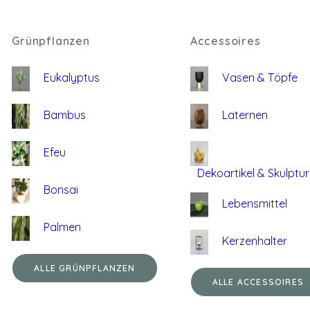
Grünpflanzen
Accessoires
Eukalyptus
Vasen & Töpfe
Bambus
Laternen
Efeu
Dekoartikel & Skulptu
Bonsai
Lebensmittel
Palmen
Kerzenhalter
ALLE GRÜNPFLANZEN
ALLE ACCESSOIRES