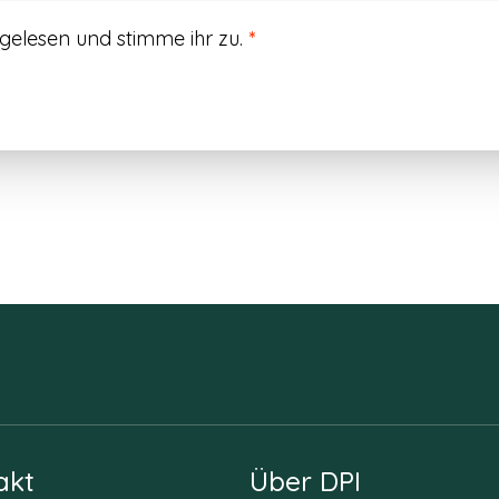
gelesen und stimme ihr zu.
*
akt
Über DPI