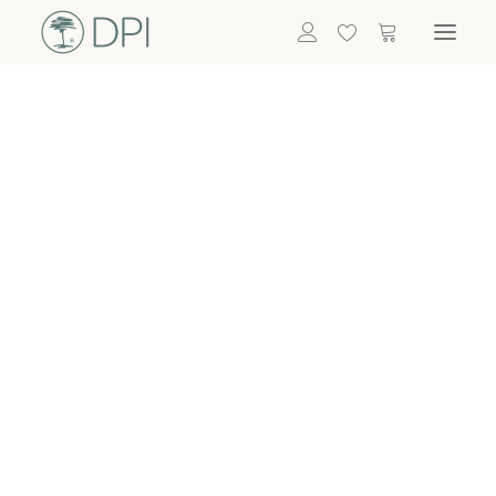
Hortensien
ALLE BLUMEN
DPI SHOP
GRÜNPFLANZEN
Eukalyptus
Bambus
Efeu
Bitte
Bonsai
einloggen, um
Palmen
Details zu
ALLE GRÜNPFLANZEN
ACCESSOIRES
sehen
Vasen & Töpfe
Laternen
Dekoartikel & Skulpturen
Lebensmittel
Kerzenhalter
ALLE ACCESSOIRES
Termin buchen
Nachricht schreiben