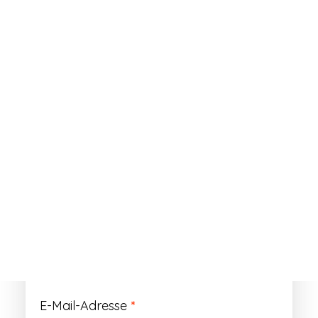
ANMELDEN
Passwort vergessen?
Registrieren
Erforderlich
Benutzername
*
Der Benutzername ist vorläufig und wird
durch Ihre Kundennummer ersetzt.
Erforderlich
E-Mail-Adresse
*