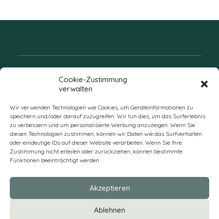
Folgen Sie uns
Cookie-Zustimmung
verwalten
Wir verwenden Technologien wie Cookies, um Geräteinformationen zu
speichern und/oder darauf zuzugreifen. Wir tun dies, um das Surferlebnis
zu verbessern und um personalisierte Werbung anzuzeigen. Wenn Sie
diesen Technologien zustimmen, können wir Daten wie das Surfverhalten
oder eindeutige IDs auf dieser Website verarbeiten. Wenn Sie Ihre
Zustimmung nicht erteilen oder zurückziehen, können bestimmte
Funktionen beeinträchtigt werden.
DE
Akzeptieren
* Alle Preise verstehen sich zzgl. Mehrwertsteuer und Versandkosten
Ablehnen
und ggf. Nachnahmegebühren, wenn nicht anders beschrieben