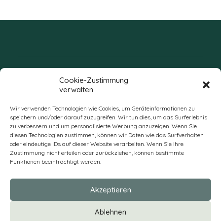
Folgen Sie uns
Cookie-Zustimmung
verwalten
Wir verwenden Technologien wie Cookies, um Geräteinformationen zu
speichern und/oder darauf zuzugreifen. Wir tun dies, um das Surferlebnis
zu verbessern und um personalisierte Werbung anzuzeigen. Wenn Sie
diesen Technologien zustimmen, können wir Daten wie das Surfverhalten
oder eindeutige IDs auf dieser Website verarbeiten. Wenn Sie Ihre
Zustimmung nicht erteilen oder zurückziehen, können bestimmte
Funktionen beeinträchtigt werden.
DE
Akzeptieren
* Alle Preise verstehen sich zzgl. Mehrwertsteuer und Versandkosten
Ablehnen
und ggf. Nachnahmegebühren, wenn nicht anders beschrieben