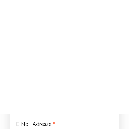
ANMELDEN
Passwort vergessen?
Registrieren
Erforderlich
Benutzername
*
Der Benutzername ist vorläufig und wird
durch Ihre Kundennummer ersetzt.
Erforderlich
E-Mail-Adresse
*