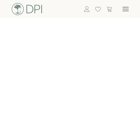
Hortensien
ALLE BLUMEN
DPI SHOP
GRÜNPFLANZEN
Eukalyptus
Bambus
Efeu
Bitte
Bonsai
einloggen, um
Palmen
Details zu
ALLE GRÜNPFLANZEN
ACCESSOIRES
sehen
Vasen & Töpfe
Laternen
Dekoartikel & Skulpturen
Lebensmittel
Kerzenhalter
ALLE ACCESSOIRES
Termin buchen
Nachricht schreiben