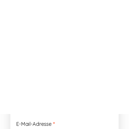
ANMELDEN
Passwort vergessen?
Registrieren
Erforderlich
Benutzername
*
Der Benutzername ist vorläufig und wird
durch Ihre Kundennummer ersetzt.
Erforderlich
E-Mail-Adresse
*