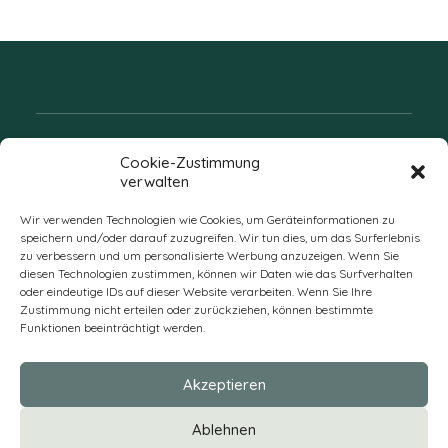
Folgen Sie uns
Cookie-Zustimmung
verwalten
Wir verwenden Technologien wie Cookies, um Geräteinformationen zu
speichern und/oder darauf zuzugreifen. Wir tun dies, um das Surferlebnis
zu verbessern und um personalisierte Werbung anzuzeigen. Wenn Sie
diesen Technologien zustimmen, können wir Daten wie das Surfverhalten
oder eindeutige IDs auf dieser Website verarbeiten. Wenn Sie Ihre
Zustimmung nicht erteilen oder zurückziehen, können bestimmte
Funktionen beeinträchtigt werden.
DE
Akzeptieren
* Alle Preise verstehen sich zzgl. Mehrwertsteuer und Versandkosten
Ablehnen
und ggf. Nachnahmegebühren, wenn nicht anders beschrieben