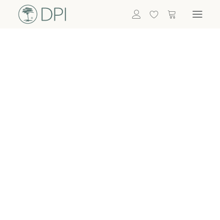
Hortensien
ALLE BLUMEN
DPI SHOP
GRÜNPFLANZEN
Eukalyptus
Bambus
Efeu
Bitte
Bonsai
einloggen, um
Palmen
Details zu
ALLE GRÜNPFLANZEN
ACCESSOIRES
sehen
Vasen & Töpfe
Laternen
Dekoartikel & Skulpturen
Lebensmittel
Kerzenhalter
ALLE ACCESSOIRES
Termin buchen
Nachricht schreiben