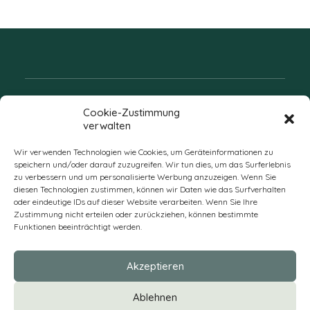
Folgen Sie uns
Cookie-Zustimmung
verwalten
Wir verwenden Technologien wie Cookies, um Geräteinformationen zu
speichern und/oder darauf zuzugreifen. Wir tun dies, um das Surferlebnis
zu verbessern und um personalisierte Werbung anzuzeigen. Wenn Sie
diesen Technologien zustimmen, können wir Daten wie das Surfverhalten
oder eindeutige IDs auf dieser Website verarbeiten. Wenn Sie Ihre
Zustimmung nicht erteilen oder zurückziehen, können bestimmte
Funktionen beeinträchtigt werden.
DE
Akzeptieren
* Alle Preise verstehen sich zzgl. Mehrwertsteuer und Versandkosten
Ablehnen
und ggf. Nachnahmegebühren, wenn nicht anders beschrieben