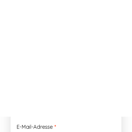
ANMELDEN
Passwort vergessen?
Registrieren
Erforderlich
Benutzername
*
Der Benutzername ist vorläufig und wird
durch Ihre Kundennummer ersetzt.
Erforderlich
E-Mail-Adresse
*