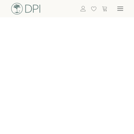
Hortensien
ALLE BLUMEN
DPI SHOP
GRÜNPFLANZEN
Eukalyptus
Bambus
Efeu
Bitte
Bonsai
einloggen, um
Palmen
Details zu
ALLE GRÜNPFLANZEN
ACCESSOIRES
sehen
Vasen & Töpfe
Laternen
Dekoartikel & Skulpturen
Lebensmittel
Kerzenhalter
ALLE ACCESSOIRES
Termin buchen
Nachricht schreiben