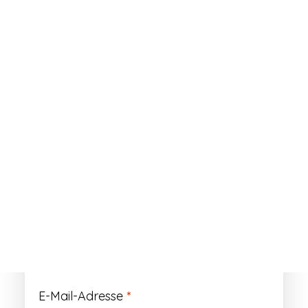
ANMELDEN
Passwort vergessen?
Registrieren
Erforderlich
Benutzername
*
Der Benutzername ist vorläufig und wird
durch Ihre Kundennummer ersetzt.
Erforderlich
E-Mail-Adresse
*