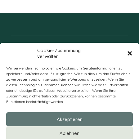
Folgen Sie uns
Cookie-Zustimmung
verwalten
Wir verwenden Technologien wie Cookies, um Geräteinformationen zu
speichern und/oder darauf zuzugreifen. Wir tun dies, um das Surferlebnis
zu verbessern und um personalisierte Werbung anzuzeigen. Wenn Sie
diesen Technologien zustimmen, können wir Daten wie das Surfverhalten
oder eindeutige IDs auf dieser Website verarbeiten. Wenn Sie Ihre
Zustimmung nicht erteilen oder zurückziehen, können bestimmte
Funktionen beeinträchtigt werden.
DE
Akzeptieren
* Alle Preise verstehen sich zzgl. Mehrwertsteuer und Versandkosten
Ablehnen
und ggf. Nachnahmegebühren, wenn nicht anders beschrieben