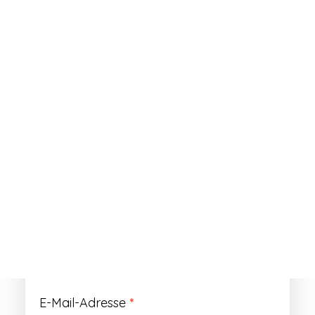
ANMELDEN
Passwort vergessen?
Registrieren
Erforderlich
Benutzername
*
Der Benutzername ist vorläufig und wird
durch Ihre Kundennummer ersetzt.
Erforderlich
E-Mail-Adresse
*