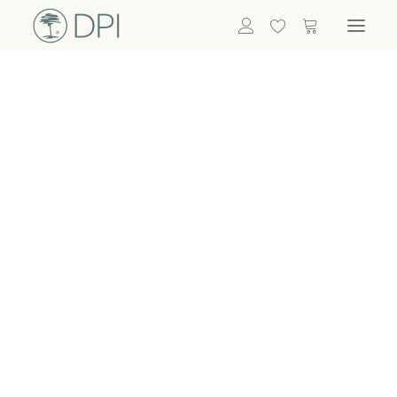
Hortensien
ALLE BLUMEN
DPI SHOP
GRÜNPFLANZEN
Eukalyptus
Bambus
Efeu
Bitte
Bonsai
einloggen, um
Palmen
Details zu
ALLE GRÜNPFLANZEN
ACCESSOIRES
sehen
Vasen & Töpfe
Laternen
Dekoartikel & Skulpturen
Lebensmittel
Kerzenhalter
ALLE ACCESSOIRES
Termin buchen
Nachricht schreiben