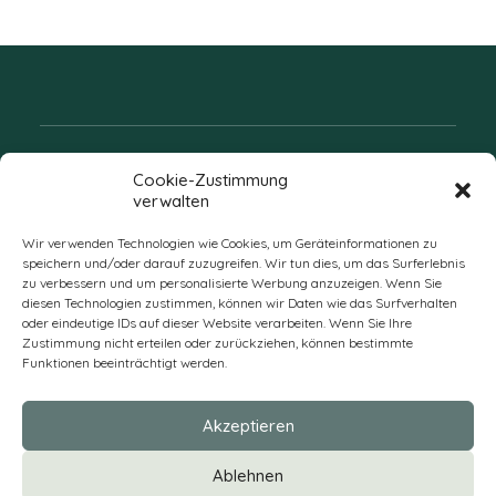
Folgen Sie uns
Cookie-Zustimmung
verwalten
Wir verwenden Technologien wie Cookies, um Geräteinformationen zu
speichern und/oder darauf zuzugreifen. Wir tun dies, um das Surferlebnis
zu verbessern und um personalisierte Werbung anzuzeigen. Wenn Sie
diesen Technologien zustimmen, können wir Daten wie das Surfverhalten
oder eindeutige IDs auf dieser Website verarbeiten. Wenn Sie Ihre
Zustimmung nicht erteilen oder zurückziehen, können bestimmte
Funktionen beeinträchtigt werden.
DE
Akzeptieren
* Alle Preise verstehen sich zzgl. Mehrwertsteuer und Versandkosten
Ablehnen
und ggf. Nachnahmegebühren, wenn nicht anders beschrieben