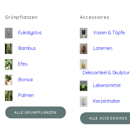
Grünpflanzen
Accessoires
Eukalyptus
Vasen & Töpfe
Bambus
Laternen
Efeu
Dekoartikel & Skulptu
Bonsai
Lebensmittel
Palmen
Kerzenhalter
ALLE GRÜNPFLANZEN
ALLE ACCESSOIRES