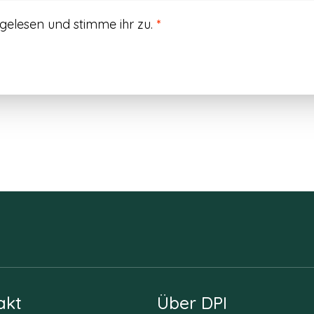
gelesen und stimme ihr zu.
*
akt
Über DPI