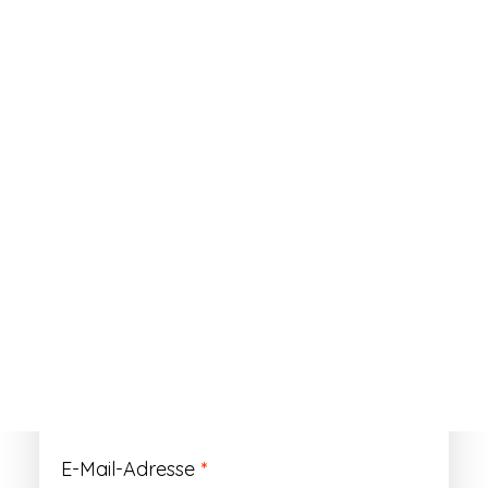
ANMELDEN
Passwort vergessen?
Registrieren
Erforderlich
Benutzername
*
Der Benutzername ist vorläufig und wird
durch Ihre Kundennummer ersetzt.
Erforderlich
E-Mail-Adresse
*