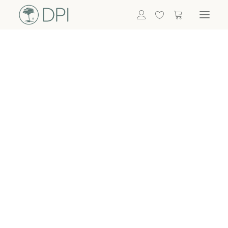
Hortensien
ALLE BLUMEN
DPI SHOP
GRÜNPFLANZEN
Eukalyptus
Bambus
Efeu
Bitte
Bonsai
einloggen, um
Palmen
Details zu
ALLE GRÜNPFLANZEN
ACCESSOIRES
sehen
Vasen & Töpfe
Laternen
Dekoartikel & Skulpturen
Lebensmittel
Kerzenhalter
ALLE ACCESSOIRES
Termin buchen
Nachricht schreiben