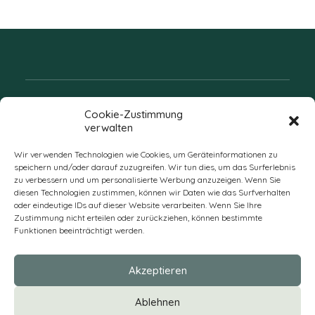
Folgen Sie uns
Cookie-Zustimmung
verwalten
Wir verwenden Technologien wie Cookies, um Geräteinformationen zu
speichern und/oder darauf zuzugreifen. Wir tun dies, um das Surferlebnis
zu verbessern und um personalisierte Werbung anzuzeigen. Wenn Sie
diesen Technologien zustimmen, können wir Daten wie das Surfverhalten
oder eindeutige IDs auf dieser Website verarbeiten. Wenn Sie Ihre
Zustimmung nicht erteilen oder zurückziehen, können bestimmte
Funktionen beeinträchtigt werden.
DE
Akzeptieren
* Alle Preise verstehen sich zzgl. Mehrwertsteuer und Versandkosten
Ablehnen
und ggf. Nachnahmegebühren, wenn nicht anders beschrieben