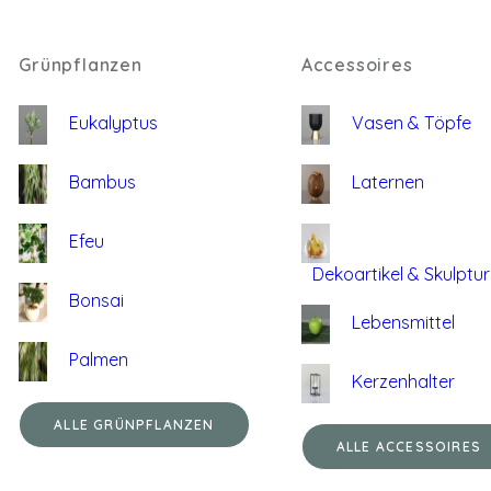
Grünpflanzen
Accessoires
Eukalyptus
Vasen & Töpfe
Bambus
Laternen
Efeu
Dekoartikel & Skulptu
Bonsai
Lebensmittel
Palmen
Kerzenhalter
ALLE GRÜNPFLANZEN
ALLE ACCESSOIRES