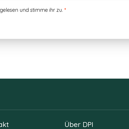
gelesen und stimme ihr zu.
*
akt
Über DPI