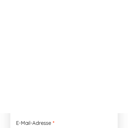
ANMELDEN
Passwort vergessen?
Registrieren
Erforderlich
Benutzername
*
Der Benutzername ist vorläufig und wird
durch Ihre Kundennummer ersetzt.
Erforderlich
E-Mail-Adresse
*