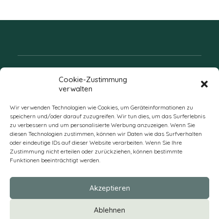
Folgen Sie uns
Cookie-Zustimmung
verwalten
Wir verwenden Technologien wie Cookies, um Geräteinformationen zu
speichern und/oder darauf zuzugreifen. Wir tun dies, um das Surferlebnis
zu verbessern und um personalisierte Werbung anzuzeigen. Wenn Sie
diesen Technologien zustimmen, können wir Daten wie das Surfverhalten
oder eindeutige IDs auf dieser Website verarbeiten. Wenn Sie Ihre
Zustimmung nicht erteilen oder zurückziehen, können bestimmte
Funktionen beeinträchtigt werden.
DE
Akzeptieren
* Alle Preise verstehen sich zzgl. Mehrwertsteuer und Versandkosten
Ablehnen
und ggf. Nachnahmegebühren, wenn nicht anders beschrieben