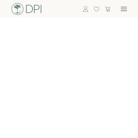
Hortensien
ALLE BLUMEN
DPI SHOP
GRÜNPFLANZEN
Eukalyptus
Bambus
Efeu
Bitte
Bonsai
einloggen, um
Palmen
Details zu
ALLE GRÜNPFLANZEN
ACCESSOIRES
sehen
Vasen & Töpfe
Laternen
Dekoartikel & Skulpturen
Lebensmittel
Kerzenhalter
ALLE ACCESSOIRES
Termin buchen
Nachricht schreiben