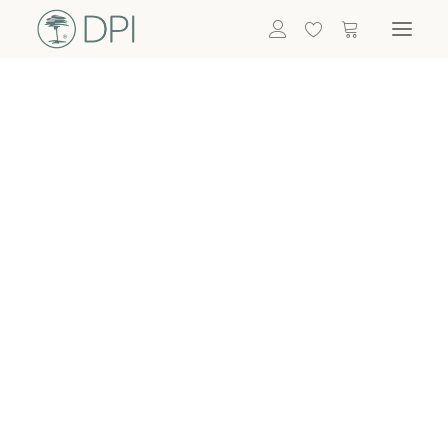
Hortensien
ALLE BLUMEN
DPI SHOP
GRÜNPFLANZEN
Eukalyptus
Bambus
Efeu
Bitte
Bonsai
einloggen, um
Palmen
Details zu
ALLE GRÜNPFLANZEN
ACCESSOIRES
sehen
Vasen & Töpfe
Laternen
Dekoartikel & Skulpturen
Lebensmittel
Kerzenhalter
ALLE ACCESSOIRES
Termin buchen
Nachricht schreiben