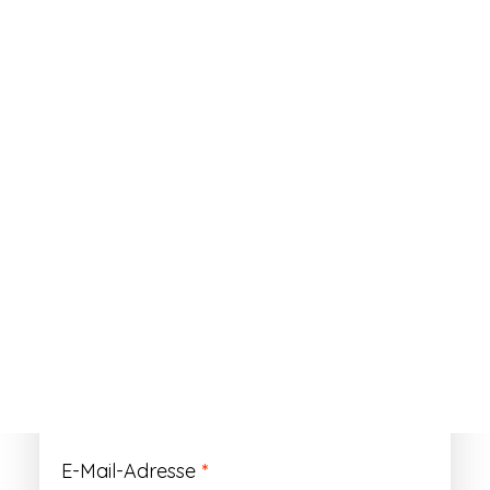
ANMELDEN
Passwort vergessen?
Registrieren
Erforderlich
Benutzername
*
Der Benutzername ist vorläufig und wird
durch Ihre Kundennummer ersetzt.
Erforderlich
E-Mail-Adresse
*