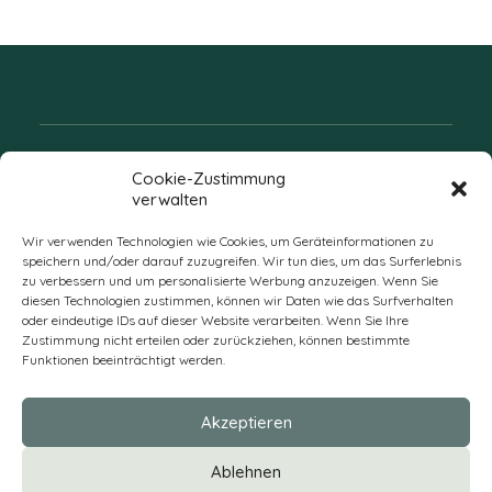
Folgen Sie uns
Cookie-Zustimmung
verwalten
Wir verwenden Technologien wie Cookies, um Geräteinformationen zu
speichern und/oder darauf zuzugreifen. Wir tun dies, um das Surferlebnis
zu verbessern und um personalisierte Werbung anzuzeigen. Wenn Sie
diesen Technologien zustimmen, können wir Daten wie das Surfverhalten
oder eindeutige IDs auf dieser Website verarbeiten. Wenn Sie Ihre
Zustimmung nicht erteilen oder zurückziehen, können bestimmte
Funktionen beeinträchtigt werden.
DE
Akzeptieren
* Alle Preise verstehen sich zzgl. Mehrwertsteuer und Versandkosten
Ablehnen
und ggf. Nachnahmegebühren, wenn nicht anders beschrieben