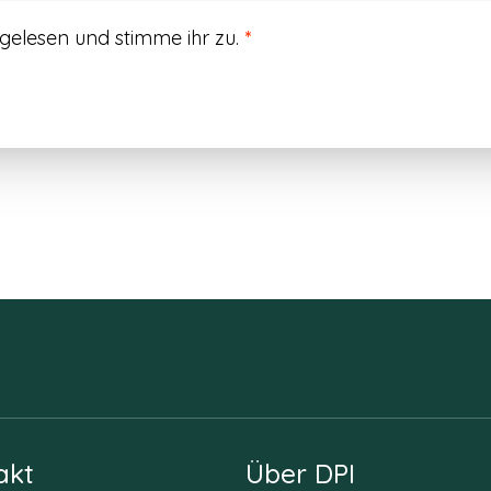
gelesen und stimme ihr zu.
*
akt
Über DPI