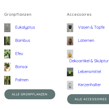
Grünpflanzen
Accessoires
Eukalyptus
Vasen & Töpfe
Bambus
Laternen
Efeu
Dekoartikel & Skulptu
Bonsai
Lebensmittel
Palmen
Kerzenhalter
ALLE GRÜNPFLANZEN
ALLE ACCESSOIRES