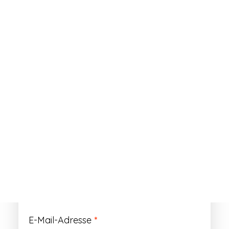
ANMELDEN
Passwort vergessen?
Registrieren
Erforderlich
Benutzername
*
Der Benutzername ist vorläufig und wird
durch Ihre Kundennummer ersetzt.
Erforderlich
E-Mail-Adresse
*