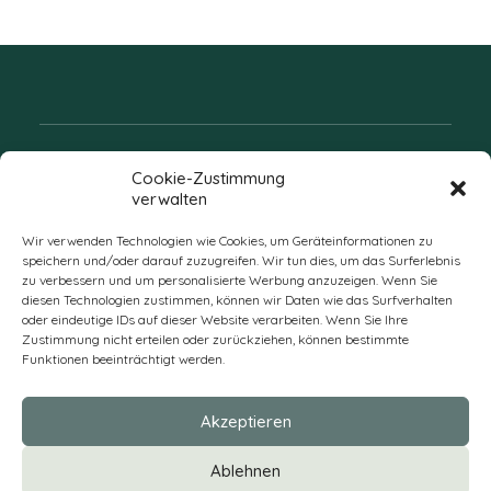
Folgen Sie uns
Cookie-Zustimmung
verwalten
Wir verwenden Technologien wie Cookies, um Geräteinformationen zu
speichern und/oder darauf zuzugreifen. Wir tun dies, um das Surferlebnis
zu verbessern und um personalisierte Werbung anzuzeigen. Wenn Sie
diesen Technologien zustimmen, können wir Daten wie das Surfverhalten
oder eindeutige IDs auf dieser Website verarbeiten. Wenn Sie Ihre
Zustimmung nicht erteilen oder zurückziehen, können bestimmte
Funktionen beeinträchtigt werden.
DE
Akzeptieren
* Alle Preise verstehen sich zzgl. Mehrwertsteuer und Versandkosten
Ablehnen
und ggf. Nachnahmegebühren, wenn nicht anders beschrieben