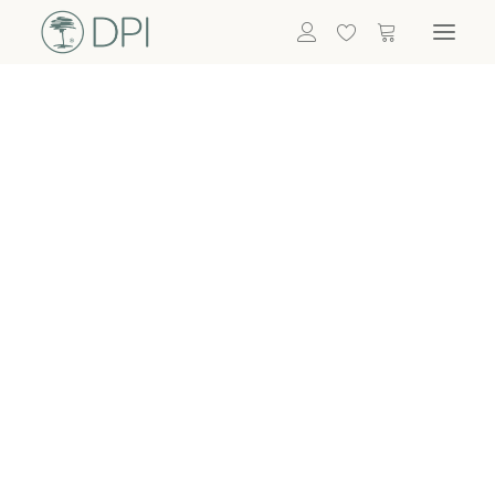
Hortensien
ALLE BLUMEN
DPI SHOP
GRÜNPFLANZEN
Eukalyptus
Bambus
Efeu
Bitte
Bonsai
einloggen, um
Palmen
Details zu
ALLE GRÜNPFLANZEN
ACCESSOIRES
sehen
Vasen & Töpfe
Laternen
Dekoartikel & Skulpturen
Lebensmittel
Kerzenhalter
ALLE ACCESSOIRES
Termin buchen
Nachricht schreiben