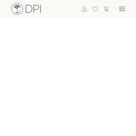
Hortensien
ALLE BLUMEN
DPI SHOP
GRÜNPFLANZEN
Eukalyptus
Bambus
Efeu
Bitte
Bonsai
einloggen, um
Palmen
Details zu
ALLE GRÜNPFLANZEN
ACCESSOIRES
sehen
Vasen & Töpfe
Laternen
Dekoartikel & Skulpturen
Lebensmittel
Kerzenhalter
ALLE ACCESSOIRES
Termin buchen
Nachricht schreiben