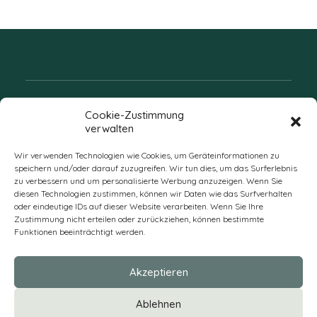
Folgen Sie uns
Cookie-Zustimmung
verwalten
Wir verwenden Technologien wie Cookies, um Geräteinformationen zu
speichern und/oder darauf zuzugreifen. Wir tun dies, um das Surferlebnis
zu verbessern und um personalisierte Werbung anzuzeigen. Wenn Sie
diesen Technologien zustimmen, können wir Daten wie das Surfverhalten
oder eindeutige IDs auf dieser Website verarbeiten. Wenn Sie Ihre
Zustimmung nicht erteilen oder zurückziehen, können bestimmte
Funktionen beeinträchtigt werden.
DE
Akzeptieren
* Alle Preise verstehen sich zzgl. Mehrwertsteuer und Versandkosten
Ablehnen
und ggf. Nachnahmegebühren, wenn nicht anders beschrieben