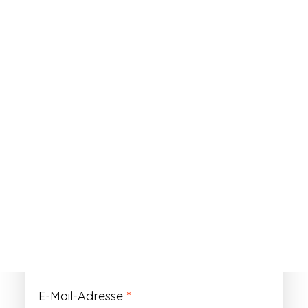
ANMELDEN
Passwort vergessen?
Registrieren
Erforderlich
Benutzername
*
Der Benutzername ist vorläufig und wird
durch Ihre Kundennummer ersetzt.
Erforderlich
E-Mail-Adresse
*