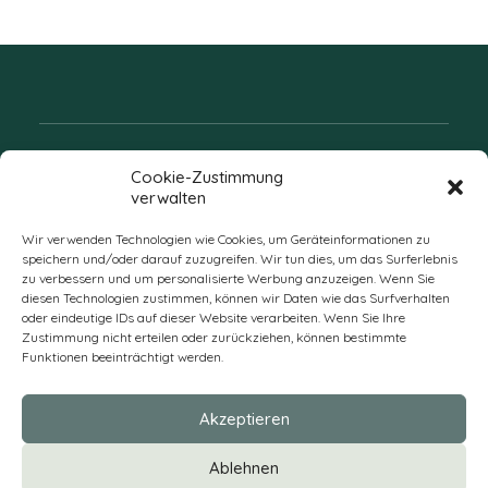
Folgen Sie uns
Cookie-Zustimmung
verwalten
Wir verwenden Technologien wie Cookies, um Geräteinformationen zu
speichern und/oder darauf zuzugreifen. Wir tun dies, um das Surferlebnis
zu verbessern und um personalisierte Werbung anzuzeigen. Wenn Sie
diesen Technologien zustimmen, können wir Daten wie das Surfverhalten
oder eindeutige IDs auf dieser Website verarbeiten. Wenn Sie Ihre
Zustimmung nicht erteilen oder zurückziehen, können bestimmte
Funktionen beeinträchtigt werden.
DE
Akzeptieren
* Alle Preise verstehen sich zzgl. Mehrwertsteuer und Versandkosten
Ablehnen
und ggf. Nachnahmegebühren, wenn nicht anders beschrieben