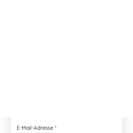
ANMELDEN
Passwort vergessen?
Registrieren
Erforderlich
Benutzername
*
Der Benutzername ist vorläufig und wird
durch Ihre Kundennummer ersetzt.
Erforderlich
E-Mail-Adresse
*