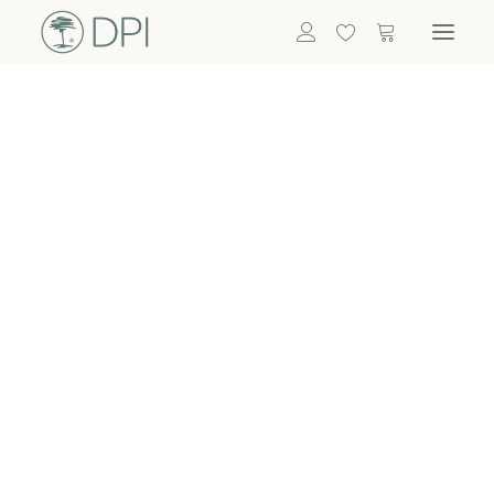
Hortensien
ALLE BLUMEN
DPI SHOP
GRÜNPFLANZEN
Eukalyptus
Bambus
Efeu
Bitte
Bonsai
einloggen, um
Palmen
Details zu
ALLE GRÜNPFLANZEN
ACCESSOIRES
sehen
Vasen & Töpfe
Laternen
Dekoartikel & Skulpturen
Lebensmittel
Kerzenhalter
ALLE ACCESSOIRES
Termin buchen
Nachricht schreiben