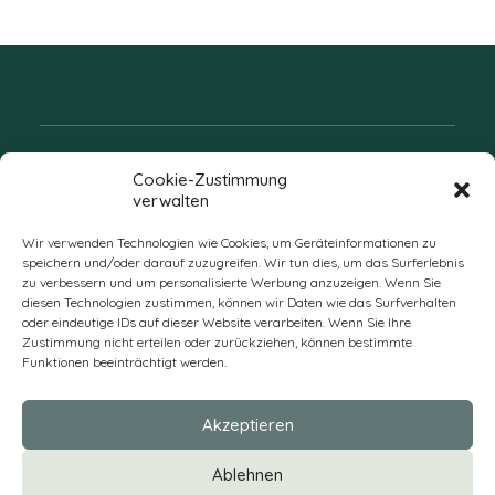
Folgen Sie uns
Cookie-Zustimmung
verwalten
Wir verwenden Technologien wie Cookies, um Geräteinformationen zu
speichern und/oder darauf zuzugreifen. Wir tun dies, um das Surferlebnis
zu verbessern und um personalisierte Werbung anzuzeigen. Wenn Sie
diesen Technologien zustimmen, können wir Daten wie das Surfverhalten
oder eindeutige IDs auf dieser Website verarbeiten. Wenn Sie Ihre
Zustimmung nicht erteilen oder zurückziehen, können bestimmte
Funktionen beeinträchtigt werden.
DE
Akzeptieren
* Alle Preise verstehen sich zzgl. Mehrwertsteuer und Versandkosten
Ablehnen
und ggf. Nachnahmegebühren, wenn nicht anders beschrieben