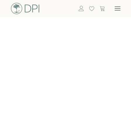
Hortensien
ALLE BLUMEN
DPI SHOP
GRÜNPFLANZEN
Eukalyptus
Bambus
Efeu
Bitte
Bonsai
einloggen, um
Palmen
Details zu
ALLE GRÜNPFLANZEN
ACCESSOIRES
sehen
Vasen & Töpfe
Laternen
Dekoartikel & Skulpturen
Lebensmittel
Kerzenhalter
ALLE ACCESSOIRES
Termin buchen
Nachricht schreiben