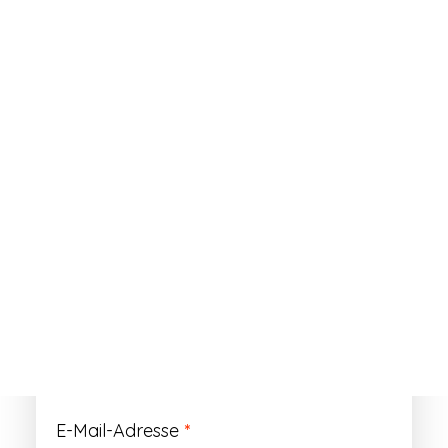
ANMELDEN
Passwort vergessen?
Registrieren
Erforderlich
Benutzername
*
Der Benutzername ist vorläufig und wird
durch Ihre Kundennummer ersetzt.
Erforderlich
E-Mail-Adresse
*