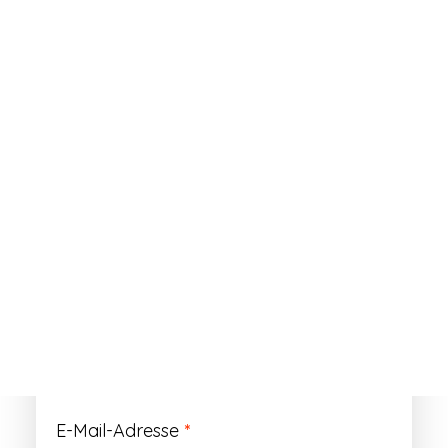
ANMELDEN
Passwort vergessen?
Registrieren
Erforderlich
Benutzername
*
Der Benutzername ist vorläufig und wird
durch Ihre Kundennummer ersetzt.
Erforderlich
E-Mail-Adresse
*