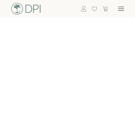
Hortensien
ALLE BLUMEN
DPI SHOP
GRÜNPFLANZEN
Eukalyptus
Bambus
Efeu
Bitte
Bonsai
einloggen, um
Palmen
Details zu
ALLE GRÜNPFLANZEN
ACCESSOIRES
sehen
Vasen & Töpfe
Laternen
Dekoartikel & Skulpturen
Lebensmittel
Kerzenhalter
ALLE ACCESSOIRES
Termin buchen
Nachricht schreiben