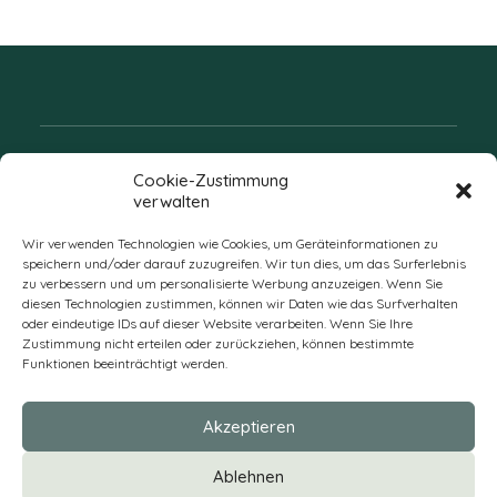
Folgen Sie uns
Cookie-Zustimmung
verwalten
Wir verwenden Technologien wie Cookies, um Geräteinformationen zu
speichern und/oder darauf zuzugreifen. Wir tun dies, um das Surferlebnis
zu verbessern und um personalisierte Werbung anzuzeigen. Wenn Sie
diesen Technologien zustimmen, können wir Daten wie das Surfverhalten
oder eindeutige IDs auf dieser Website verarbeiten. Wenn Sie Ihre
Zustimmung nicht erteilen oder zurückziehen, können bestimmte
Funktionen beeinträchtigt werden.
DE
Akzeptieren
* Alle Preise verstehen sich zzgl. Mehrwertsteuer und Versandkosten
Ablehnen
und ggf. Nachnahmegebühren, wenn nicht anders beschrieben