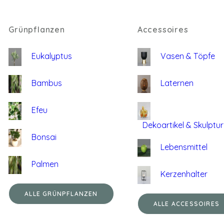
Grünpflanzen
Accessoires
Eukalyptus
Vasen & Töpfe
Bambus
Laternen
Efeu
Dekoartikel & Skulptu
Bonsai
Lebensmittel
Palmen
Kerzenhalter
ALLE GRÜNPFLANZEN
ALLE ACCESSOIRES