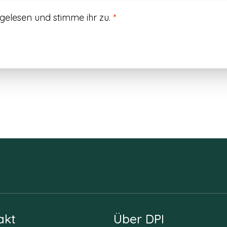
gelesen und stimme ihr zu.
*
akt
Über DPI