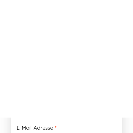
ANMELDEN
Passwort vergessen?
Registrieren
Erforderlich
Benutzername
*
Der Benutzername ist vorläufig und wird
durch Ihre Kundennummer ersetzt.
Erforderlich
E-Mail-Adresse
*