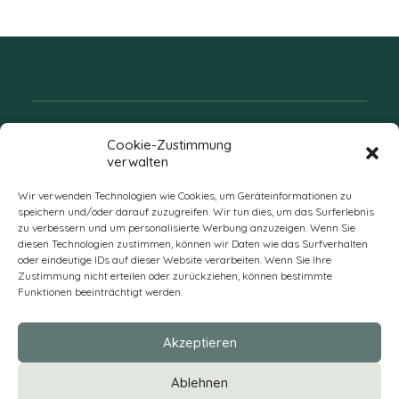
Folgen Sie uns
Cookie-Zustimmung
verwalten
Wir verwenden Technologien wie Cookies, um Geräteinformationen zu
speichern und/oder darauf zuzugreifen. Wir tun dies, um das Surferlebnis
zu verbessern und um personalisierte Werbung anzuzeigen. Wenn Sie
diesen Technologien zustimmen, können wir Daten wie das Surfverhalten
oder eindeutige IDs auf dieser Website verarbeiten. Wenn Sie Ihre
Zustimmung nicht erteilen oder zurückziehen, können bestimmte
Funktionen beeinträchtigt werden.
DE
Akzeptieren
* Alle Preise verstehen sich zzgl. Mehrwertsteuer und Versandkosten
Ablehnen
und ggf. Nachnahmegebühren, wenn nicht anders beschrieben