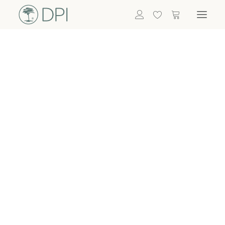
Hortensien
ALLE BLUMEN
DPI SHOP
GRÜNPFLANZEN
Eukalyptus
Bambus
Efeu
Bitte
Bonsai
einloggen, um
Palmen
Details zu
ALLE GRÜNPFLANZEN
ACCESSOIRES
sehen
Vasen & Töpfe
Laternen
Dekoartikel & Skulpturen
Lebensmittel
Kerzenhalter
ALLE ACCESSOIRES
Termin buchen
Nachricht schreiben