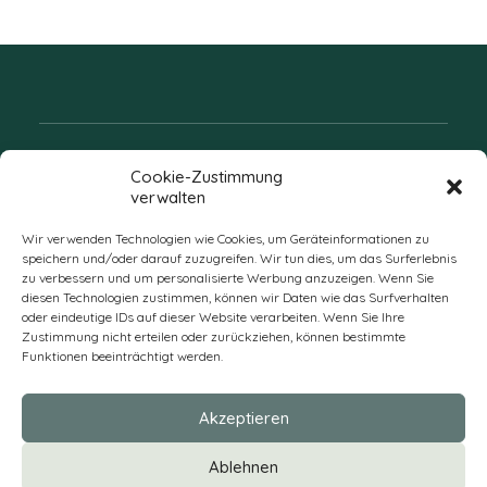
Folgen Sie uns
Cookie-Zustimmung
verwalten
Wir verwenden Technologien wie Cookies, um Geräteinformationen zu
speichern und/oder darauf zuzugreifen. Wir tun dies, um das Surferlebnis
zu verbessern und um personalisierte Werbung anzuzeigen. Wenn Sie
diesen Technologien zustimmen, können wir Daten wie das Surfverhalten
oder eindeutige IDs auf dieser Website verarbeiten. Wenn Sie Ihre
Zustimmung nicht erteilen oder zurückziehen, können bestimmte
Funktionen beeinträchtigt werden.
DE
Akzeptieren
* Alle Preise verstehen sich zzgl. Mehrwertsteuer und Versandkosten
Ablehnen
und ggf. Nachnahmegebühren, wenn nicht anders beschrieben