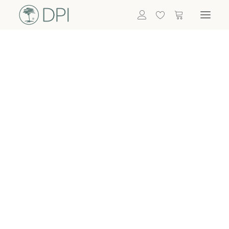
Hortensien
ALLE BLUMEN
DPI SHOP
GRÜNPFLANZEN
Eukalyptus
Bambus
Efeu
Bitte
Bonsai
einloggen, um
Palmen
Details zu
ALLE GRÜNPFLANZEN
ACCESSOIRES
sehen
Vasen & Töpfe
Laternen
Dekoartikel & Skulpturen
Lebensmittel
Kerzenhalter
ALLE ACCESSOIRES
Termin buchen
Nachricht schreiben