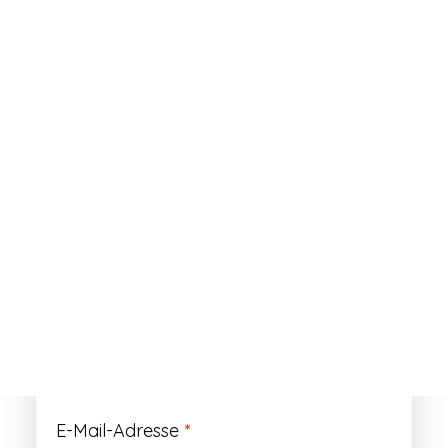
ANMELDEN
Passwort vergessen?
Registrieren
Erforderlich
Benutzername
*
Der Benutzername ist vorläufig und wird
durch Ihre Kundennummer ersetzt.
Erforderlich
E-Mail-Adresse
*