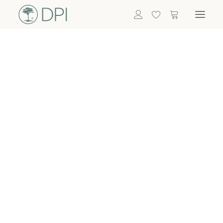
Hortensien
ALLE BLUMEN
DPI SHOP
GRÜNPFLANZEN
Eukalyptus
Bambus
Efeu
Bitte
Bonsai
einloggen, um
Palmen
Details zu
ALLE GRÜNPFLANZEN
ACCESSOIRES
sehen
Vasen & Töpfe
Laternen
Dekoartikel & Skulpturen
Lebensmittel
Kerzenhalter
ALLE ACCESSOIRES
Termin buchen
Nachricht schreiben