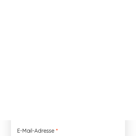
ANMELDEN
Passwort vergessen?
Registrieren
Erforderlich
Benutzername
*
Der Benutzername ist vorläufig und wird
durch Ihre Kundennummer ersetzt.
Erforderlich
E-Mail-Adresse
*