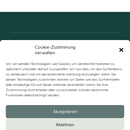
Folgen Sie uns
Cookie-Zustimmung
verwalten
Wir verwenden Technologien wie Cookies, um Geräteinformationen zu
speichern und/oder darauf zuzugreifen. Wir tun dies, um das Surferlebnis
zu verbessern und um personalisierte Werbung anzuzeigen. Wenn Sie
diesen Technologien zustimmen, können wir Daten wie das Surfverhalten
oder eindeutige IDs auf dieser Website verarbeiten. Wenn Sie Ihre
Zustimmung nicht erteilen oder zurückziehen, können bestimmte
Funktionen beeinträchtigt werden.
DE
Akzeptieren
* Alle Preise verstehen sich zzgl. Mehrwertsteuer und Versandkosten
Ablehnen
und ggf. Nachnahmegebühren, wenn nicht anders beschrieben