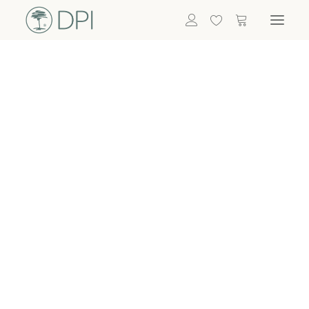
Hortensien
ALLE BLUMEN
GRÜNPFLANZEN
Eukalyptus
Bambus
Efeu
Bonsai
Palmen
ALLE GRÜNPFLANZEN
ACCESSOIRES
Vasen & Töpfe
Laternen
Dekoartikel & Skulpturen
Lebensmittel
Kerzenhalter
ALLE ACCESSOIRES
Termin buchen
Nachricht schreiben