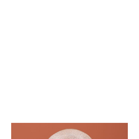
Deko Topf , weiß, 20 cm
9309