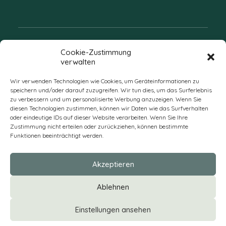
Folgen Sie uns
Cookie-Zustimmung
verwalten
Wir verwenden Technologien wie Cookies, um Geräteinformationen zu
speichern und/oder darauf zuzugreifen. Wir tun dies, um das Surferlebnis
zu verbessern und um personalisierte Werbung anzuzeigen. Wenn Sie
diesen Technologien zustimmen, können wir Daten wie das Surfverhalten
oder eindeutige IDs auf dieser Website verarbeiten. Wenn Sie Ihre
Zustimmung nicht erteilen oder zurückziehen, können bestimmte
Funktionen beeinträchtigt werden.
DE
Akzeptieren
* Alle Preise verstehen sich zzgl. Mehrwertsteuer und Versandkosten
Ablehnen
und ggf. Nachnahmegebühren, wenn nicht anders beschrieben
Einstellungen ansehen
IMPRESSUM
|
DATENSCHUTZ
|
AGB
|
VERSAND & ZAHLUNG